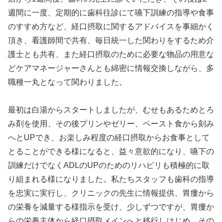
週間に一度、定期的に歯科往診にて嚥下訓練の指導や食事
のすすめ方など、経口摂取に関するアドバイスを事細かく
頂き、看護師間で共有、毎日統一した関わりをするため介
護士とも共有、また経口摂取のために必要な物品の用意な
どケアマネージャーさんとも綿密に情報交換しながら、多
職種一丸となって関わりました。
最初は白湯からスタートしましたが、むせもあるためとろ
み剤を使用、その後プリンやゼリー、ペースト食から刻み
へとUPでき、お楽しみ程度の経口摂取からお食事として
とることができる様になると、益々意欲的になり、嚥下の
訓練だけでなくADLのUPのためのリハビリも積極的に取
り組まれる様になりました。私たちスタッフも歯科の指導
を忠実に実行し、クリニックの先生に情報提供、胃瘻から
の栄養を減量する様指示を受け、少しずつですが、胃瘻か
らの栄養主体から経口摂取メインへと移行しはじめ、その