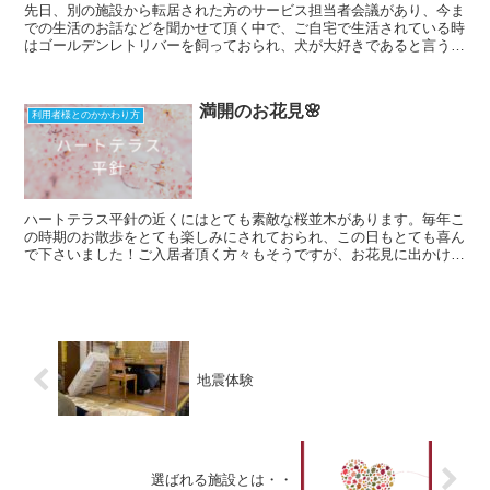
先日、別の施設から転居された方のサービス担当者会議があり、今ま
での生活のお話などを聞かせて頂く中で、ご自宅で生活されている時
はゴールデンレトリバーを飼っておられ、犬が大好きであると言う事
を知りました。 スタッフ間で情報を共有していると、1人...
満開のお花見🌸
利用者様とのかかわり方
ハートテラス平針の近くにはとても素敵な桜並木があります。毎年こ
の時期のお散歩をとても楽しみにされておられ、この日もとても喜ん
で下さいました！ご入居者頂く方々もそうですが、お花見に出かける
スタッフの表情も和やかで、とても嬉しそうですね♡ 穏や...
地震体験
選ばれる施設とは・・