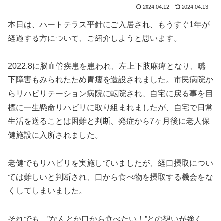
2024.04.12
2024.04.13
本日は、ハートテラス平針にご入居され、もうすぐ1年が
経過する方について、ご紹介しようと思います。
2022.8に脳血管疾患を患われ、左上下肢麻痺となり、嚥
下障害もみられたため胃瘻を造設されました。市民病院か
らリハビリテーション病院に転院され、自宅に戻る事を目
標に一生懸命リハビリに取り組まれましたが、自宅で日常
生活を送ることは困難と判断、発症から7ヶ月後に老人保
健施設に入所されました。
老健でもリハビリを実施していましたが、経口摂取につい
ては難しいと判断され、口から食べ物を摂取する機会をな
くしてしまいました。
それでも、”なんとか口から食べたい！”との想いが強く、