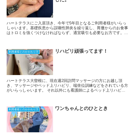
ハートテラスにご入居頂き、今年で5年目となるご利用者様がいらっ
しゃいます。基礎疾患から誤嚥性肺炎を繰り返し、胃瘻からのお食事
はトロミを強くつけなければならず、適宜吸引も必要なお方です。
毎年、年末年始はご自宅で一緒に過ごしたいと、ご家族様も...
リハビリ頑張ってます！
利用者様とのかかわり方
ハートテラス大曽根に、現在週2回訪問マッサージの方にお越し頂
き、マッサージやベッド上リハビリ、端坐位訓練などをされている方
がいらっしゃいます。 それ以外にも看護師によるベッド上リハビリ
を毎日行っていますが、最近は嚥下訓練がすすみゼリーを摂取...
ワンちゃんとのひととき
利用者様とのかかわり方