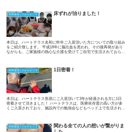
床ずれが治りました！
利用者様とのかかわり方
本日は、ハートテラス名和に昨年ご入居頂いた方についての取り組み
をご紹介致します。 平成18年に脳出血を患われ、その後再発があり
ながらも、ご家族様の熱心な介護を受けてご自宅で生活されておられ
ましたが、在宅介護の継続が困難な事から令和3年秋に老...
1日密着！
利用者様とのかかわり方
本日は、ハートテラス形原にご入居頂いて3年が経過される方に1日
密着させて頂きました！ ハートテラスは、医療依存度の高い方が多
くご入居されており、施設内での勉強会などもベッド上で生活されて
おられる方に起こりうるスキントラブル、有効的なポジショ...
関わる全ての人の想いが繋がりま
利用者様とのかかわり方
した。