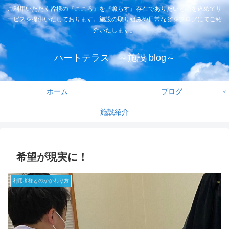
ご利用いただく皆様の『こころ』を『照らす』存在でありたいと心を込めてサ
ービスを提供いたしております。施設の取り組みや日常などをブログにてご紹
介いたします。
ハートテラス ～施設 blog～
ホーム
ブログ
施設紹介
希望が現実に！
利用者様とのかかわり方