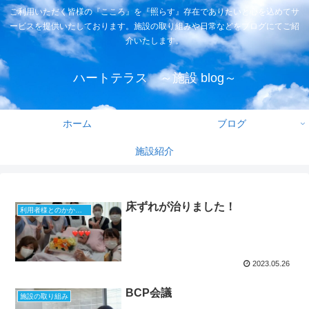
ご利用いただく皆様の『こころ』を『照らす』存在でありたいと心を込めてサ
ービスを提供いたしております。施設の取り組みや日常などをブログにてご紹
介いたします。
ハートテラス ～施設 blog～
ホーム
ブログ
施設紹介
床ずれが治りました！
利用者様とのかかわり方
2023.05.26
BCP会議
施設の取り組み