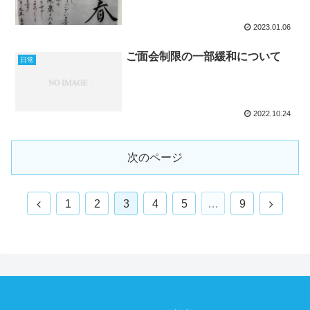
2023.01.06
ご面会制限の一部緩和について
日常
2022.10.24
次のページ
前
次
1
2
3
4
5
…
9
へ
へ