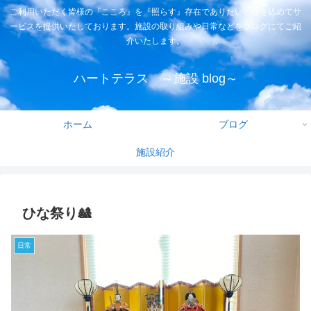
ご利用いただく皆様の『こころ』を『照らす』存在でありたいと心を込めてサ
ービスを提供いたしております。施設の取り組みや日常などをブログにてご紹
介いたします。
ハートテラス ～施設 blog～
ホーム
ブログ
施設紹介
ひな祭り🎎
日常