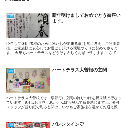
新年明けましておめでとう御座い
日常
ます。
今年も”ご利用者様のために私たちが出来る事”を常に考え、ご利用者
様、ご家族様に安心してお過ごし頂ける環境づくりに努めて参りま
す。 今年もハートテラスをどうぞよろしくお願い致します。 さて、
昨年秋からの第8波によりハートテラスもコロナ対応に追...
ハートテラス大曽根の玄関
日常
ハートテラス大曽根では、季節毎に玄関の飾りつけを折り紙で行なっ
ています！9月はお月見、あかとんぼも飛んで秋を感じますね。介護
スタッフが折り紙で彩る玄関は、いつもご家族様を温かくお迎え致し
ます。
バレンタイン♡
日常