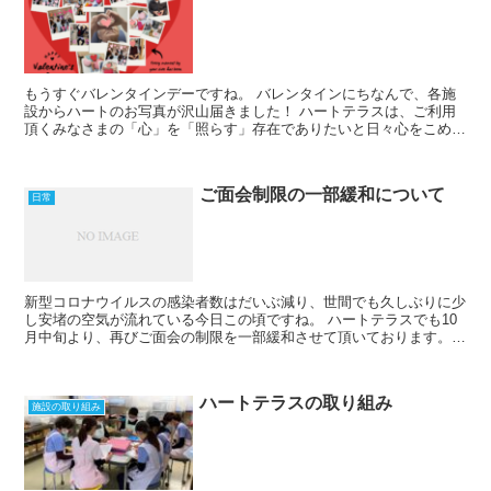
もうすぐバレンタインデーですね。 バレンタインにちなんで、各施
設からハートのお写真が沢山届きました！ ハートテラスは、ご利用
頂くみなさまの「心」を「照らす」存在でありたいと日々心をこめて
看護師、介護士がケアさせて頂いています。 数々のハート...
ご面会制限の一部緩和について
日常
新型コロナウイルスの感染者数はだいぶ減り、世間でも久しぶりに少
し安堵の空気が流れている今日この頃ですね。 ハートテラスでも10
月中旬より、再びご面会の制限を一部緩和させて頂いております。
今回よりご利用者様のお部屋で面会して頂ける様、パーテ...
ハートテラスの取り組み
施設の取り組み