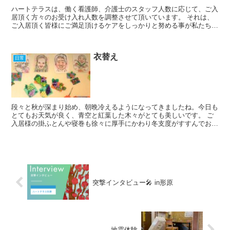
ハートテラスは、働く看護師、介護士のスタッフ人数に応じて、ご入
居頂く方々のお受け入れ人数を調整させて頂いています。 それは、
ご入居頂く皆様にご満足頂けるケアをしっかりと努める事が私たちの
責務であり、丁寧な関わりをもち続ける為にはどうしても限...
衣替え
日常
段々と秋が深まり始め、朝晩冷えるようになってきましたね。今日も
とてもお天気が良く、青空と紅葉した木々がとても美しいです。 ご
入居様の掛ふとんや寝巻も徐々に厚手にかわり冬支度がすすんでおり
ます。お昼間はタオルケットや薄手の毛布のみの方が多いで...
突撃インタビュー🎤 in形原
地震体験