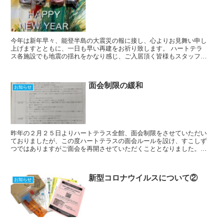
今年は新年早々、能登半島の大震災の報に接し、心よりお見舞い申し
上げますとともに、一日も早い再建をお祈り致します。 ハートテラ
ス各施設でも地震の揺れをかなり感じ、ご入居頂く皆様もスタッフも
不安な時間を過ごしました。幸い特に大きな異常はありませ...
面会制限の緩和
お知らせ
昨年の２月２５日よりハートテラス全館、面会制限をさせていただい
ておりましたが、この度ハートテラスの面会ルールを設け、すこしず
つではありますがご面会を再開させていただくこととなりました。今
までたくさんのご家族様より面会についてのご希望が多くよ...
新型コロナウイルスについて②
お知らせ