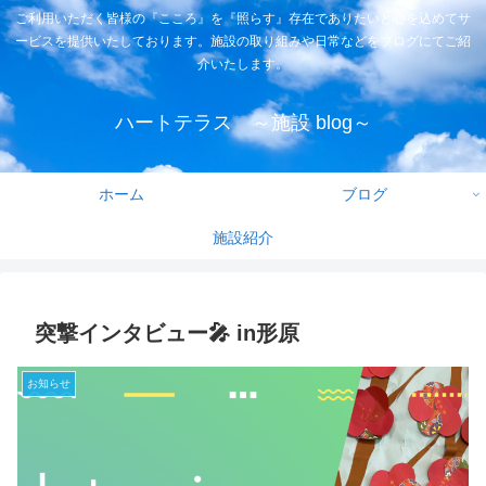
ご利用いただく皆様の『こころ』を『照らす』存在でありたいと心を込めてサ
ービスを提供いたしております。施設の取り組みや日常などをブログにてご紹
介いたします。
ハートテラス ～施設 blog～
ホーム
ブログ
施設紹介
突撃インタビュー🎤 in形原
お知らせ