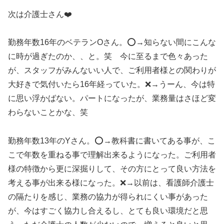
次は介護士さん❤️
勤務年数16年のベテランOさん。⭕️→知らない間にこんな
に時が過ぎたのか、、と。笑 今に至るまで色々あった
が、スタッフがみんないい人で、ご利用者様との関わりが
大好きで気付いたら16年経っていた。❌→うーん、今は特
に思い浮かばない。パートになったが、業務量はさほど変
わらないことかな、笑
勤務年数13年のYさん。⭕️→教科書に書いてある事が、こ
こで年数を重ねる事で理解出来るようになった。ご利用者
様の特徴から更に深掘りして、その方にとって良い方法を
考える事が出来る様になった。❌→以前は、看護師介護士
の隔たりを感じ、業務の協力が得られにくい事があった
が、今はすごく協力し合えるし、とても良い環境だと思