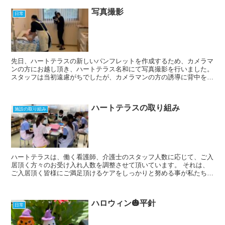
写真撮影
日常
先日、ハートテラスの新しいパンフレットを作成するため、カメラマ
ンの方にお越し頂き、ハートテラス名和にて写真撮影を行いました。
スタッフは当初遠慮がちでしたが、カメラマンの方の誘導に背中を押
され、みんなそれぞれモデルになった様な気分になり、と...
ハートテラスの取り組み
施設の取り組み
ハートテラスは、働く看護師、介護士のスタッフ人数に応じて、ご入
居頂く方々のお受け入れ人数を調整させて頂いています。 それは、
ご入居頂く皆様にご満足頂けるケアをしっかりと努める事が私たちの
責務であり、丁寧な関わりをもち続ける為にはどうしても限...
ハロウィン🎃平針
日常