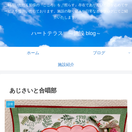
ご利用いただく皆様の『こころ』を『照らす』存在でありたいと心を込めてサ
ービスを提供いたしております。施設の取り組みや日常などをブログにてご紹
介いたします。
ハートテラス ～施設 blog～
ホーム
ブログ
施設紹介
あじさいと合唱部
日常