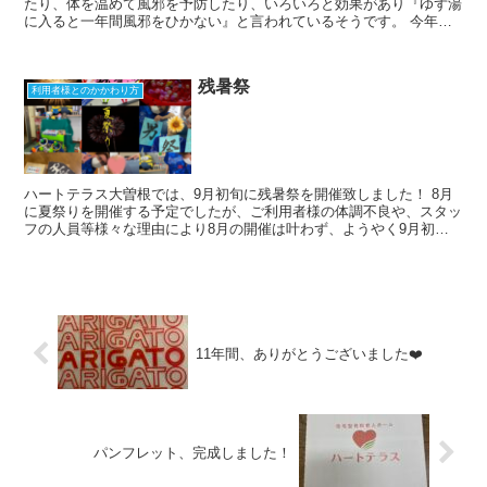
たり、体を温めて風邪を予防したり、いろいろと効果があり『ゆず湯
に入ると一年間風邪をひかない』と言われているそうです。 今年も
ご家族様にいただいた『ゆず』を湯船に浮かべ、ほんのり...
残暑祭
利用者様とのかかわり方
ハートテラス大曽根では、9月初旬に残暑祭を開催致しました！ 8月
に夏祭りを開催する予定でしたが、ご利用者様の体調不良や、スタッ
フの人員等様々な理由により8月の開催は叶わず、ようやく9月初旬
に"残暑祭"として、開催する事が出来ました！ 連日数...
11年間、ありがとうございました❤️
パンフレット、完成しました！