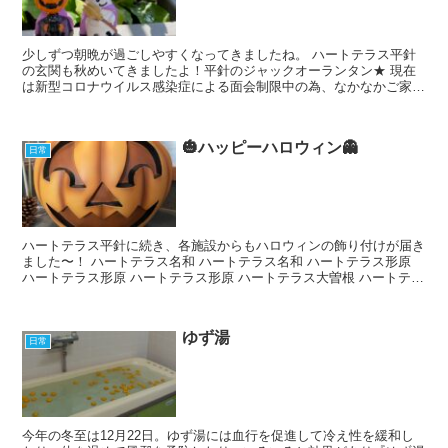
少しずつ朝晩が過ごしやすくなってきましたね。 ハートテラス平針
の玄関も秋めいてきましたよ！平針のジャックオーランタン★ 現在
は新型コロナウイルス感染症による面会制限中の為、なかなかご家族
様にお越し頂けず残念ですが、ご利用者様のお散歩の話題に...
🎃ハッピーハロウィン👻
日常
ハートテラス平針に続き、各施設からもハロウィンの飾り付けが届き
ました〜！ ハートテラス名和 ハートテラス名和 ハートテラス形原
ハートテラス形原 ハートテラス形原 ハートテラス大曽根 ハートテラ
ス大曽根
ゆず湯
日常
今年の冬至は12月22日。ゆず湯には血行を促進して冷え性を緩和し